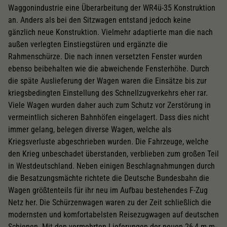
Waggonindustrie eine Überarbeitung der WR4ü-35 Konstruktion
an. Anders als bei den Sitzwagen entstand jedoch keine
gänzlich neue Konstruktion. Vielmehr adaptierte man die nach
außen verlegten Einstiegstüren und ergänzte die
Rahmenschürze. Die nach innen versetzten Fenster wurden
ebenso beibehalten wie die abweichende Fensterhöhe. Durch
die späte Auslieferung der Wagen waren die Einsätze bis zur
kriegsbedingten Einstellung des Schnellzugverkehrs eher rar.
Viele Wagen wurden daher auch zum Schutz vor Zerstörung in
vermeintlich sicheren Bahnhöfen eingelagert. Dass dies nicht
immer gelang, belegen diverse Wagen, welche als
Kriegsverluste abgeschrieben wurden. Die Fahrzeuge, welche
den Krieg unbeschadet überstanden, verblieben zum großen Teil
in Westdeutschland. Neben einigen Beschlagnahmungen durch
die Besatzungsmächte richtete die Deutsche Bundesbahn die
Wagen größtenteils für ihr neu im Aufbau bestehendes F-Zug
Netz her. Die Schürzenwagen waren zu der Zeit schließlich die
modernsten und komfortabelsten Reisezugwagen auf deutschen
Schienen. Mit den vermehrten Lieferungen der neuen 26,4 m m-