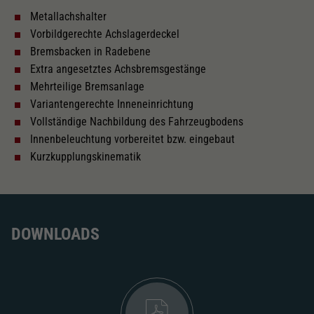
Metallachshalter
Innenbeleuchtung
Vorbildgerechte Achslagerdeckel
Bremsbacken in Radebene
Lötpunkte
Extra angesetztes Achsbremsgestänge
Mehrteilige Bremsanlage
Variantengerechte Inneneinrichtung
Wechselstrom
Vollständige Nachbildung des Fahrzeugbodens
Innenbeleuchtung vorbereitet bzw. eingebaut
Kurzkupplungskinematik
Länger über Puffer in mm
250,7
Inneneinrichtung
DOWNLOADS
Kurzkupplungskinematik
Tauschsatz für Wechselstrom