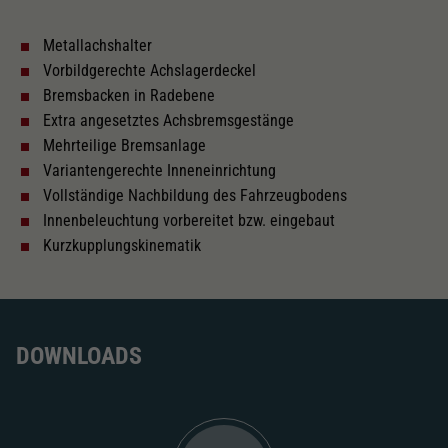
Metallachshalter
Innenbeleuchtung
Vorbildgerechte Achslagerdeckel
Bremsbacken in Radebene
Lötpunkte
Extra angesetztes Achsbremsgestänge
Mehrteilige Bremsanlage
Variantengerechte Inneneinrichtung
Wechselstrom
Vollständige Nachbildung des Fahrzeugbodens
Innenbeleuchtung vorbereitet bzw. eingebaut
Kurzkupplungskinematik
Länger über Puffer in mm
250,7
Inneneinrichtung
DOWNLOADS
Kurzkupplungskinematik
Tauschsatz für Wechselstrom