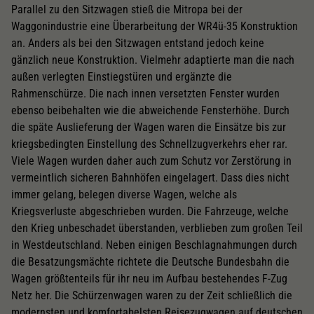
Parallel zu den Sitzwagen stieß die Mitropa bei der
Waggonindustrie eine Überarbeitung der WR4ü-35 Konstruktion
an. Anders als bei den Sitzwagen entstand jedoch keine
gänzlich neue Konstruktion. Vielmehr adaptierte man die nach
außen verlegten Einstiegstüren und ergänzte die
Rahmenschürze. Die nach innen versetzten Fenster wurden
ebenso beibehalten wie die abweichende Fensterhöhe. Durch
die späte Auslieferung der Wagen waren die Einsätze bis zur
kriegsbedingten Einstellung des Schnellzugverkehrs eher rar.
Viele Wagen wurden daher auch zum Schutz vor Zerstörung in
vermeintlich sicheren Bahnhöfen eingelagert. Dass dies nicht
immer gelang, belegen diverse Wagen, welche als
Kriegsverluste abgeschrieben wurden. Die Fahrzeuge, welche
den Krieg unbeschadet überstanden, verblieben zum großen Teil
in Westdeutschland. Neben einigen Beschlagnahmungen durch
die Besatzungsmächte richtete die Deutsche Bundesbahn die
Wagen größtenteils für ihr neu im Aufbau bestehendes F-Zug
Netz her. Die Schürzenwagen waren zu der Zeit schließlich die
modernsten und komfortabelsten Reisezugwagen auf deutschen