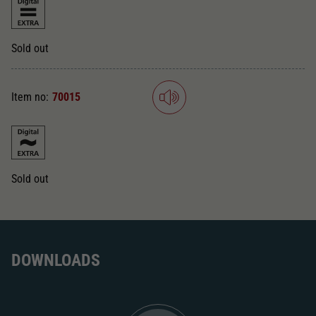
Dieser Wert speichert Ihre Consent-
Einstellungen. Unter anderem eine zufällig
Zweck
generierte ID, für die historische Speicherung
Ihrer vorgenommen Einstellungen, falls der
Sold out
Webseiten-Betreiber dies eingestellt hat.
Item no:
70015
Sold out
DOWNLOADS