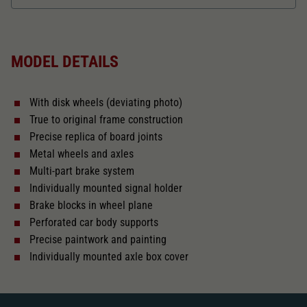
Dieser Wert speichert Ihre Consent-
Einstellungen. Unter anderem eine zufällig
Length over buffer in mm
107,2
Zweck
generierte ID, für die historische Speicherung
Ihrer vorgenommen Einstellungen, falls der
MODEL DETAILS
Webseiten-Betreiber dies eingestellt hat.
The model has a coupler pocket
and short coupling cinematic
With disk wheels (deviating photo)
Replacement wheel set for AC
True to original frame construction
2187
Precise replica of board joints
Metal wheels and axles
Close
Multi-part brake system
Individually mounted signal holder
Brake blocks in wheel plane
Perforated car body supports
Precise paintwork and painting
Individually mounted axle box cover