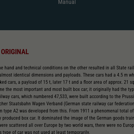
Manual
 ORIGINAL
ne hand and technical conditions on the other resulted in all State ra
almost identical dimensions and payloads. These cars had a 4.5 m wh
ked cars, a payload of 15 t, later 17 t and a floor area of approx. 21 
me the most important and most built box car; it originally had the ty
lway cars, which numbered 47,533, were built according to the Prussia
scher Staatsbahn Wagen Verband (German state railway car federation
on type A2 was developed from this. From 1911 a phenomenal total of 
y produced box car. It dominated the image of the German goods trains
 were scattered all over Europe by two world wars, there were no Euro
s type of car was not used at least temporarily.