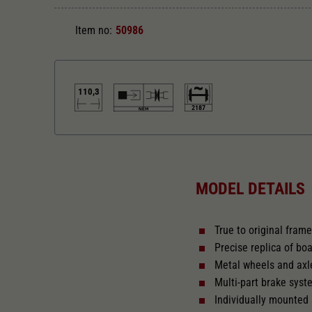
Item no:
50986
110,3
2187
Length over buffer in mm
110,3
MODEL DETAILS
True to original fram
Precise replica of boa
Metal wheels and axl
Multi-part brake sys
Individually mounted 