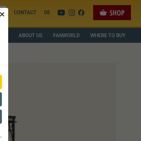
CONTACT
DE
✕
OAD
ABOUT US
FANWORLD
WHERE TO BUY