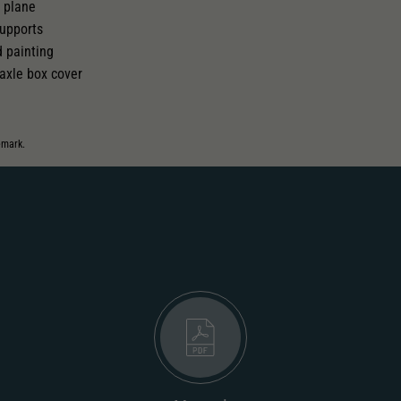
l plane
supports
d painting
axle box cover
emark.