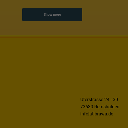
Show more
Uferstrasse 24 - 30
73630 Remshalden
info[at]brawa.de