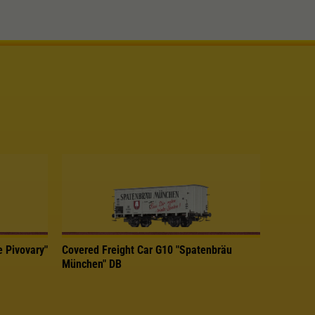
e Pivovary"
Covered Freight Car G10 "Spatenbräu
München" DB