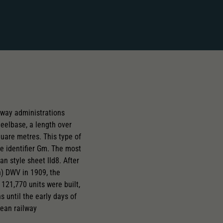
ilway administrations
eelbase, a length over
square metres. This type of
pe identifier Gm. The most
n style sheet IId8. After
) DWV in 1909, the
121,770 units were built,
 until the early days of
pean railway