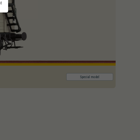
nt
Special model