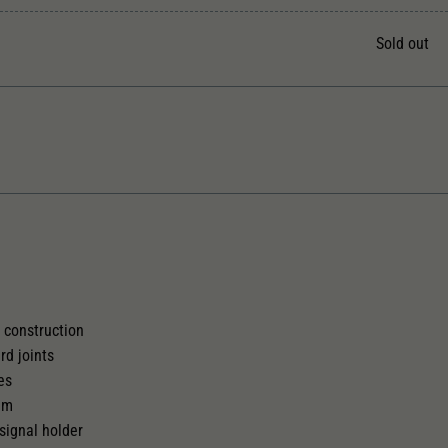
Unter anderem eine zufällig generierte ID, für die
Zweck
historische Speicherung Ihrer vorgenommen
Sold out
Einstellungen, falls der Webseiten-Betreiber dies
eingestellt hat.
The model has a coupler pocket
Replacement wheel set for AC
and short coupling cinematic
2187
e construction
rd joints
es
tem
signal holder