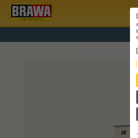
A
b
W