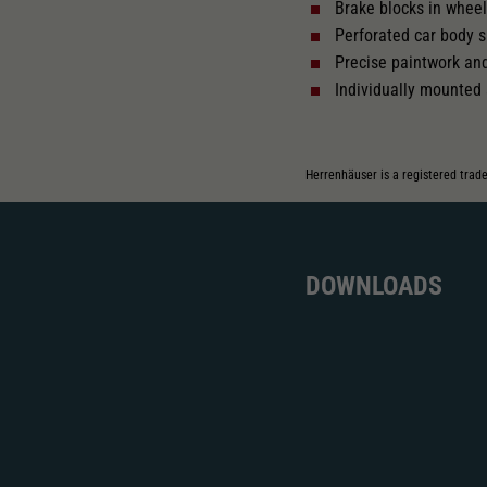
Brake blocks in whee
Perforated car body 
Precise paintwork an
Individually mounted 
Herrenhäuser is a registered trad
DOWNLOADS