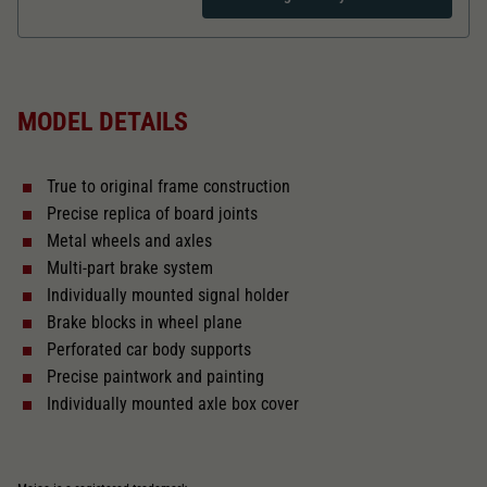
Dieser Wert speichert Ihre Consent-
Einstellungen. Unter anderem eine zufällig
Zweck
generierte ID, für die historische Speicherung
Length over buffer in mm
107,2
Ihrer vorgenommen Einstellungen, falls der
Webseiten-Betreiber dies eingestellt hat.
MODEL DETAILS
The model has a coupler pocket
and short coupling cinematic
True to original frame construction
Replacement wheel set for AC
Precise replica of board joints
2187
Metal wheels and axles
Multi-part brake system
Close
Individually mounted signal holder
Brake blocks in wheel plane
Perforated car body supports
Precise paintwork and painting
Individually mounted axle box cover