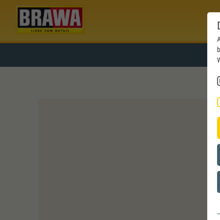
A
b
W