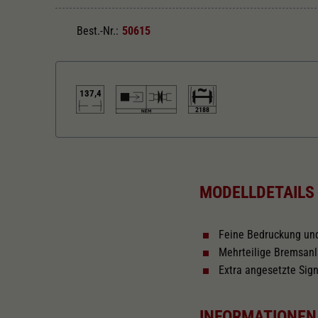
Best.-Nr.:
50615
137,4
2188
Länger über Puffer in mm
137,4
MODELLDETAILS
Feine Bedruckung un
Mehrteilige Bremsan
Extra angesetzte Sign
INFORMATIONEN