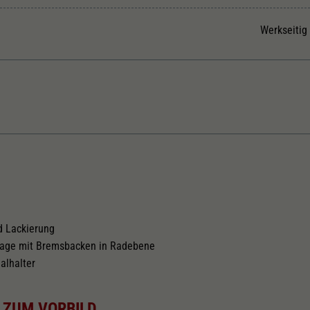
Unter anderem eine zufällig generierte ID, für die
Zweck
historische Speicherung Ihrer vorgenommen
Werkseitig
Einstellungen, falls der Webseiten-Betreiber dies
eingestellt hat.
Kurzkupplungskinematik
Tauschsatz für Wechselstrom
2188
d Lackierung
lage mit Bremsbacken in Radebene
alhalter
 ZUM VORBILD