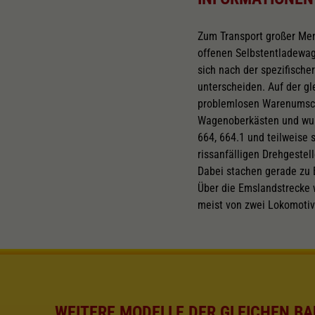
Zum Transport großer Men
offenen Selbstentladewa
sich nach der spezifische
unterscheiden. Auf der g
problemlosen Warenumschl
Wagenoberkästen und wurd
664, 664.1 und teilweise 
rissanfälligen Drehgeste
Dabei stachen gerade zu 
Über die Emslandstrecke 
meist von zwei Lokomoti
WEITERE MODELLE DER GLEICHEN BA