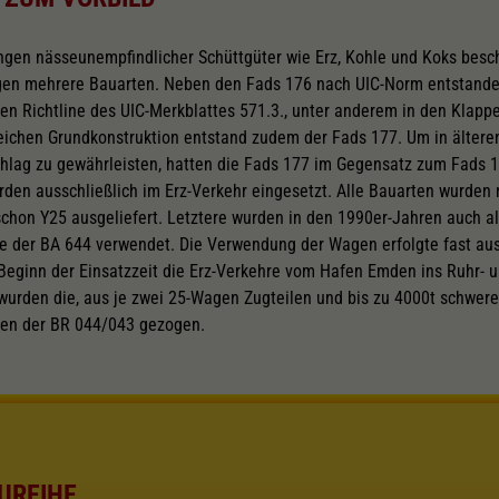
gen nässeunempfindlicher Schüttgüter wie Erz, Kohle und Koks besc
gen mehrere Bauarten. Neben den Fads 176 nach UIC-Norm entstande
ren Richtline des UIC-Merkblattes 571.3., unter anderem in den Klap
leichen Grundkonstruktion entstand zudem der Fads 177. Um in älter
ag zu gewährleisten, hatten die Fads 177 im Gegensatz zum Fads 1
en ausschließlich im Erz-Verkehr eingesetzt. Alle Bauarten wurden 
schon Y25 ausgeliefert. Letztere wurden in den 1990er-Jahren auch als
lle der BA 644 verwendet. Die Verwendung der Wagen erfolgte fast aus
Beginn der Einsatzzeit die Erz-Verkehre vom Hafen Emden ins Ruhr- u
wurden die, aus je zwei 25-Wagen Zugteilen und bis zu 4000t schwer
ven der BR 044/043 gezogen.
UREIHE