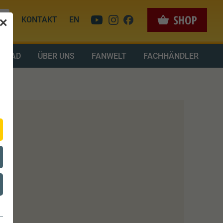
KONTAKT
EN
✕
LOAD
ÜBER UNS
FANWELT
FACHHÄNDLER