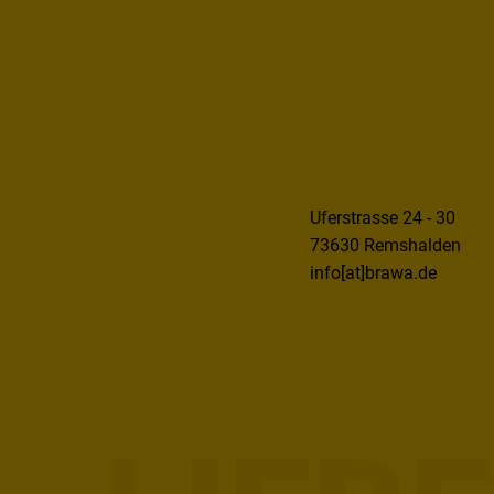
Uferstrasse 24 - 30
73630 Remshalden
info[at]brawa.de