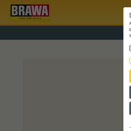
A
b
W