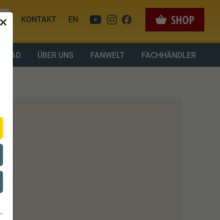
KONTAKT
EN
✕
LOAD
ÜBER UNS
FANWELT
FACHHÄNDLER