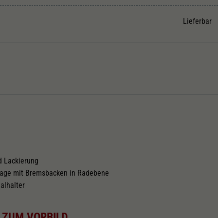
Unter anderem eine zufällig generierte ID, für die
Zweck
historische Speicherung Ihrer vorgenommen
Lieferbar
Einstellungen, falls der Webseiten-Betreiber dies
eingestellt hat.
Kurzkupplungskinematik
Tauschsatz für Wechselstrom
2188
d Lackierung
lage mit Bremsbacken in Radebene
alhalter
 ZUM VORBILD