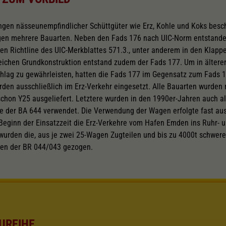
gen nässeunempfindlicher Schüttgüter wie Erz, Kohle und Koks besc
gen mehrere Bauarten. Neben den Fads 176 nach UIC-Norm entstande
ren Richtline des UIC-Merkblattes 571.3., unter anderem in den Klap
leichen Grundkonstruktion entstand zudem der Fads 177. Um in älter
ag zu gewährleisten, hatten die Fads 177 im Gegensatz zum Fads 1
en ausschließlich im Erz-Verkehr eingesetzt. Alle Bauarten wurden 
schon Y25 ausgeliefert. Letztere wurden in den 1990er-Jahren auch als
lle der BA 644 verwendet. Die Verwendung der Wagen erfolgte fast aus
Beginn der Einsatzzeit die Erz-Verkehre vom Hafen Emden ins Ruhr- u
wurden die, aus je zwei 25-Wagen Zugteilen und bis zu 4000t schwer
ven der BR 044/043 gezogen.
UREIHE