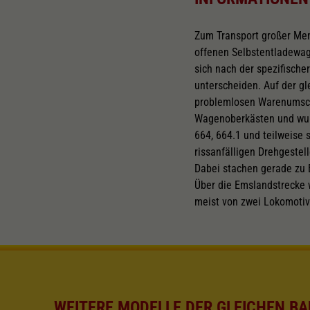
Zum Transport großer Men
offenen Selbstentladewa
sich nach der spezifische
unterscheiden. Auf der g
problemlosen Warenumschl
Wagenoberkästen und wurd
664, 664.1 und teilweise 
rissanfälligen Drehgeste
Dabei stachen gerade zu 
Über die Emslandstrecke 
meist von zwei Lokomoti
WEITERE MODELLE DER GLEICHEN BA