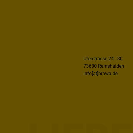
Uferstrasse 24 - 30
73630 Remshalden
info[at]brawa.de