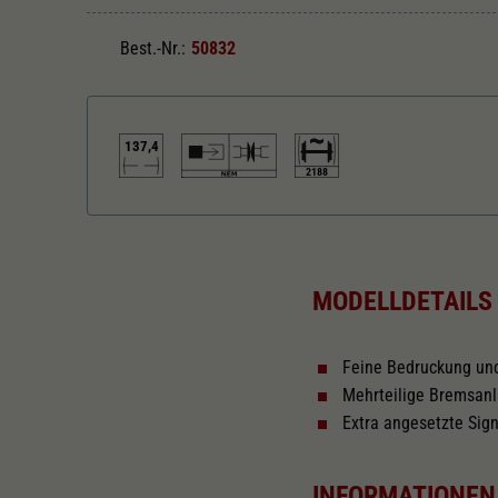
Best.-Nr.:
50832
137,4
2188
Länger über Puffer in mm
137,4
MODELLDETAILS
Feine Bedruckung un
Mehrteilige Bremsan
Extra angesetzte Sign
INFORMATIONEN