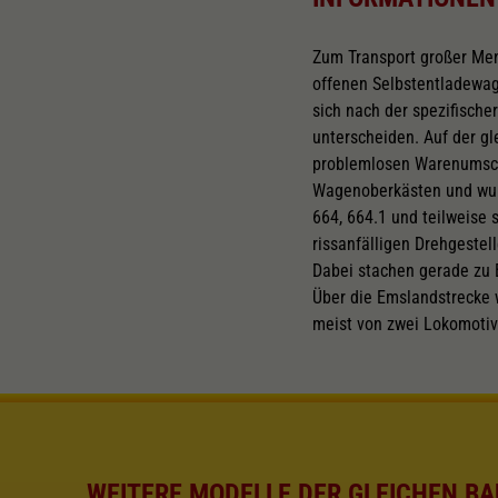
Zum Transport großer Men
offenen Selbstentladewa
sich nach der spezifische
unterscheiden. Auf der g
problemlosen Warenumschl
Wagenoberkästen und wurd
664, 664.1 und teilweise 
rissanfälligen Drehgeste
Dabei stachen gerade zu 
Über die Emslandstrecke 
meist von zwei Lokomoti
WEITERE MODELLE DER GLEICHEN BA