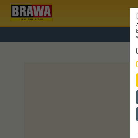
A
b
W