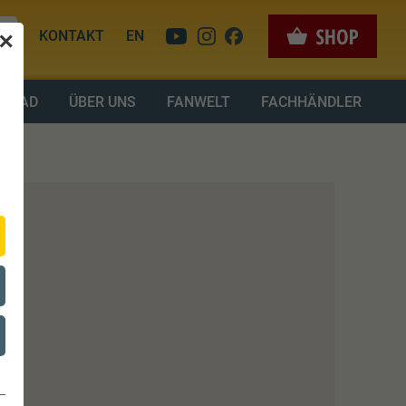
KONTAKT
EN
✕
LOAD
ÜBER UNS
FANWELT
FACHHÄNDLER