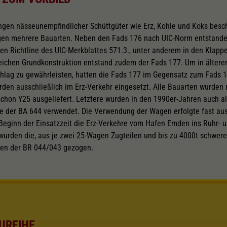
gen nässeunempfindlicher Schüttgüter wie Erz, Kohle und Koks besc
gen mehrere Bauarten. Neben den Fads 176 nach UIC-Norm entstande
ren Richtline des UIC-Merkblattes 571.3., unter anderem in den Klap
leichen Grundkonstruktion entstand zudem der Fads 177. Um in älter
ag zu gewährleisten, hatten die Fads 177 im Gegensatz zum Fads 1
en ausschließlich im Erz-Verkehr eingesetzt. Alle Bauarten wurden 
schon Y25 ausgeliefert. Letztere wurden in den 1990er-Jahren auch als
lle der BA 644 verwendet. Die Verwendung der Wagen erfolgte fast aus
Beginn der Einsatzzeit die Erz-Verkehre vom Hafen Emden ins Ruhr- u
wurden die, aus je zwei 25-Wagen Zugteilen und bis zu 4000t schwer
ven der BR 044/043 gezogen.
UREIHE