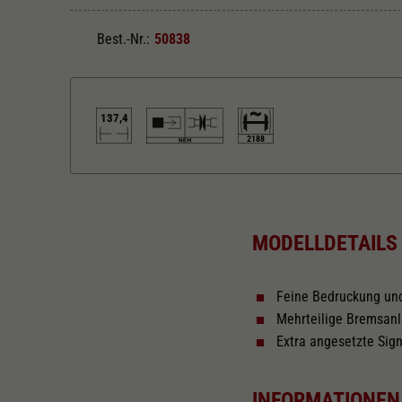
Best.-Nr.:
50838
137,4
2188
Länger über Puffer in mm
137,4
MODELLDETAILS
Feine Bedruckung un
Mehrteilige Bremsan
Extra angesetzte Sign
INFORMATIONEN