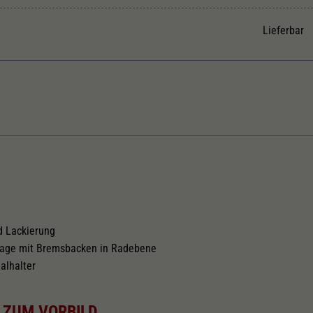
Unter anderem eine zufällig generierte ID, für die
Zweck
historische Speicherung Ihrer vorgenommen
Lieferbar
Einstellungen, falls der Webseiten-Betreiber dies
eingestellt hat.
Kurzkupplungskinematik
Tauschsatz für Wechselstrom
2188
d Lackierung
lage mit Bremsbacken in Radebene
alhalter
 ZUM VORBILD