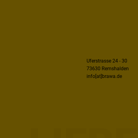
Uferstrasse 24 - 30
73630 Remshalden
info[at]brawa.de