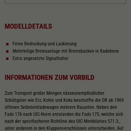
Dieser Wert speichert Ihre Consent-
Einstellungen. Unter anderem eine zufällig
Länger über Puffer in mm
137,4
Zweck
generierte ID, für die historische Speicherung
Ihrer vorgenommen Einstellungen, falls der
MODELLDETAILS
Webseiten-Betreiber dies eingestellt hat.
Kurzkupplungskinematik
Feine Bedruckung und Lackierung
Tauschsatz für Wechselstrom
Mehrteilige Bremsanlage mit Bremsbacken in Radebene
2188
Extra angesetzte Signalhalter
Schliessen
INFORMATIONEN ZUM VORBILD
Zum Transport großer Mengen nässeunempfindlicher
Schüttgüter wie Erz, Kohle und Koks beschaffte die DB ab 1969
offenen Selbstentladewagen mehrere Bauarten. Neben den
Fads 176 nach UIC-Norm entstanden die Fads 175, welche sich
nach der spezifischeren Richtline des UIC-Merkblattes 571.3.,
unter anderem in den Klappenverschlüssen unterscheiden. Auf