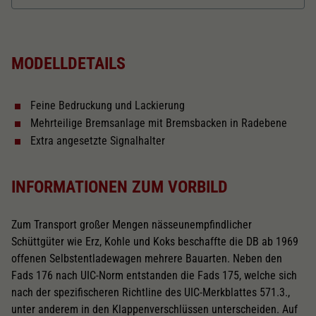
Dieser Wert speichert Ihre Consent-
Einstellungen. Unter anderem eine zufällig
Länger über Puffer in mm
137,4
Zweck
generierte ID, für die historische Speicherung
Ihrer vorgenommen Einstellungen, falls der
MODELLDETAILS
Webseiten-Betreiber dies eingestellt hat.
Kurzkupplungskinematik
Feine Bedruckung und Lackierung
Tauschsatz für Wechselstrom
Mehrteilige Bremsanlage mit Bremsbacken in Radebene
2188
Extra angesetzte Signalhalter
Schliessen
INFORMATIONEN ZUM VORBILD
Zum Transport großer Mengen nässeunempfindlicher
Schüttgüter wie Erz, Kohle und Koks beschaffte die DB ab 1969
offenen Selbstentladewagen mehrere Bauarten. Neben den
Fads 176 nach UIC-Norm entstanden die Fads 175, welche sich
nach der spezifischeren Richtline des UIC-Merkblattes 571.3.,
unter anderem in den Klappenverschlüssen unterscheiden. Auf