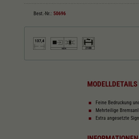
Best.-Nr.:
50696
137,4
2188
Länger über Puffer in mm
137,4
MODELLDETAILS
Feine Bedruckung un
Mehrteilige Bremsan
Extra angesetzte Sign
INFORMATIONEN