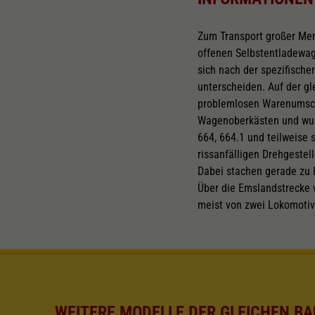
Zum Transport großer Men
offenen Selbstentladewa
sich nach der spezifische
unterscheiden. Auf der g
problemlosen Warenumschl
Wagenoberkästen und wurd
664, 664.1 und teilweise 
rissanfälligen Drehgeste
Dabei stachen gerade zu 
Über die Emslandstrecke 
meist von zwei Lokomoti
WEITERE MODELLE DER GLEICHEN BA