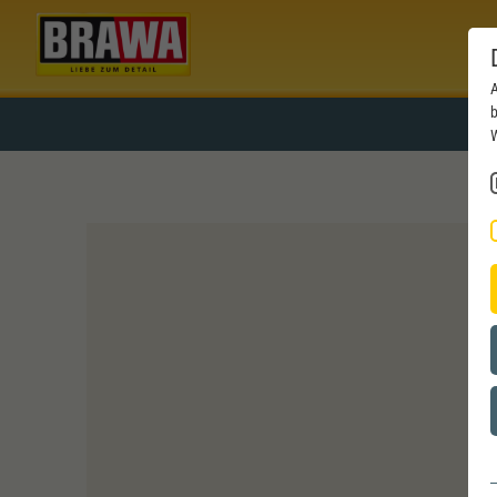
A
b
W