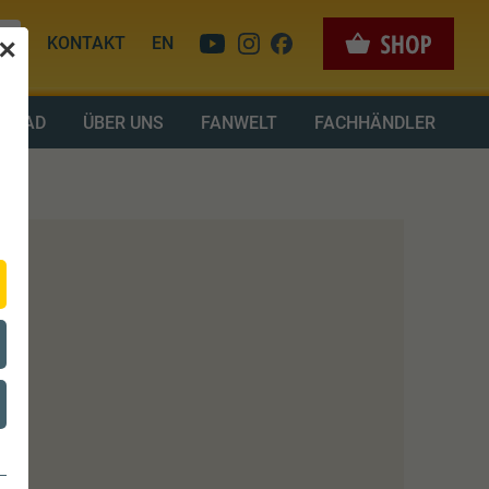
KONTAKT
EN
✕
LOAD
ÜBER UNS
FANWELT
FACHHÄNDLER