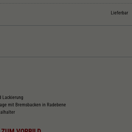
Unter anderem eine zufällig generierte ID, für die
Zweck
historische Speicherung Ihrer vorgenommen
Lieferbar
Einstellungen, falls der Webseiten-Betreiber dies
eingestellt hat.
Kurzkupplungskinematik
Tauschsatz für Wechselstrom
2188
d Lackierung
lage mit Bremsbacken in Radebene
alhalter
 ZUM VORBILD