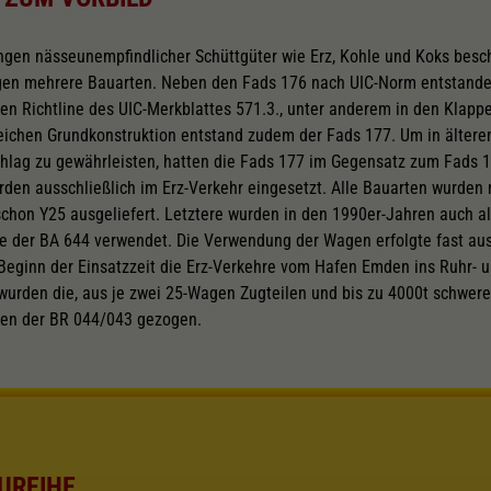
gen nässeunempfindlicher Schüttgüter wie Erz, Kohle und Koks besc
gen mehrere Bauarten. Neben den Fads 176 nach UIC-Norm entstande
ren Richtline des UIC-Merkblattes 571.3., unter anderem in den Klap
leichen Grundkonstruktion entstand zudem der Fads 177. Um in älter
ag zu gewährleisten, hatten die Fads 177 im Gegensatz zum Fads 1
en ausschließlich im Erz-Verkehr eingesetzt. Alle Bauarten wurden 
schon Y25 ausgeliefert. Letztere wurden in den 1990er-Jahren auch als
lle der BA 644 verwendet. Die Verwendung der Wagen erfolgte fast aus
Beginn der Einsatzzeit die Erz-Verkehre vom Hafen Emden ins Ruhr- u
wurden die, aus je zwei 25-Wagen Zugteilen und bis zu 4000t schwer
ven der BR 044/043 gezogen.
UREIHE