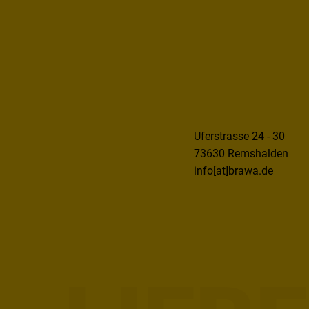
Uferstrasse 24 - 30
73630 Remshalden
info[at]brawa.de