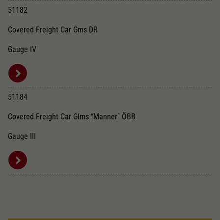
Dieser Wert speichert Ihre Consent-
51182
Einstellungen. Unter anderem eine zufällig
Zweck
generierte ID, für die historische Speicherung
Covered Freight Car Gms DR
Ihrer vorgenommen Einstellungen, falls der
Webseiten-Betreiber dies eingestellt hat.
Gauge IV
51184
Covered Freight Car Glms "Manner" ÖBB
Gauge III