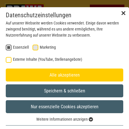
✕
Datenschutzeinstellungen
Auf unserer Webseite werden Cookies verwendet. Einige davon werden
zwingend benötigt, während es uns andere ermöglichen, Ihre
Nutzererfahrung auf unserer Webseite zu verbessern.
Essenziell
Marketing
CURRENT DELIVERIES
Externe Inhalte (YouTube, Stellenangebote)
JANUARY 2026
Alle akzeptieren
Speichern & schließen
Nur essenzielle Cookies akzeptieren
GAUGE H0: PASSENGER COACH
Weitere Informationen anzeigen
Essenziell
58198 - 58200